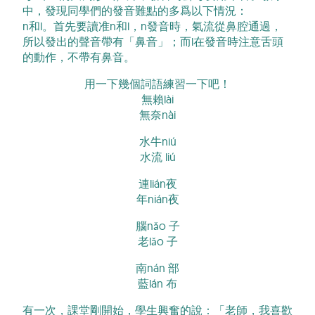
中，發現同學們的發音難點的多爲以下情況：
n和l。首先要讀准n和l，n發音時，氣流從鼻腔通過，
所以發出的聲音帶有「鼻音」；而l在發音時注意舌頭
的動作，不帶有鼻音。
用一下幾個詞語練習一下吧！
無賴lài
無奈nài
水牛niú
水流 liú
連lián夜
年nián夜
腦nǎo 子
老lǎo 子
南nán 部
藍lán 布
有一次，課堂剛開始，學生興奮的說：「老師，我喜歡