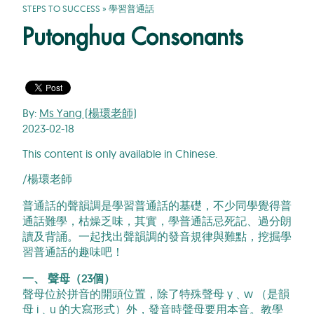
STEPS TO SUCCESS
»
學習普通話
Putonghua Consonants
By:
Ms Yang (楊環老師)
2023-02-18
This content is only available in Chinese.
/楊環老師
普通話的聲韻調是學習普通話的基礎，不少同學覺得普
通話難學，枯燥乏味，其實，學普通話忌死記、過分朗
讀及背誦。一起找出聲韻調的發音規律與難點，挖掘學
習普通話的趣味吧！
一、 聲母（23個）
聲母位於拼音的開頭位置，除了特殊聲母 y﹑w （是韻
母 i﹑u 的大寫形式）外，發音時聲母要用本音。教學