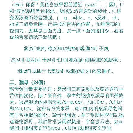
（fān）你呀！我也喜歡學習普通話（kuà）。」因f、h
和k較容易與粵音相混，所以記清普通話的發音，可避
免因誤會而發音錯誤。j、 q 、x和z 、c、s及zh 、ch、
sh這三組發音時一定要找准舌尖的位置， 加強舌頭的
控制力，尤其是舌面力度。試一試下面的繞口令，看看
你的舌頭還聽不聽話吧！
紫(zǐ) 絲(sī) 線(xiàn) 織(zhī) 紫獅(shī) 子(zi)
試(shì) 用四(sì) 十(shí) 七(qī) 根極(jí) 細極細的紫絲線，
織(zhī) 成四十七隻(zhī) 極細極細(xì) 的紫獅子。
二、韻母（24個）
韻母發音最重要的是：唇形和口腔開度以及發音過程中
舌位的變化。除了發音外，學生對認讀複韻母的困難較
大。容易混淆的複韻母如/ei, ie, üe/，/un, ün/，/ui, iu/
和/ou, uo/。從拼音符號來看，這四組內的複韻母之間
有非常相似的部分，讀音也相近，為了幫助同學們記認
這些複韻母，我們常常採用聯想法、字音提示法。如iu
我們可聯想英文單詞you，ui則可以聯想英文單詞