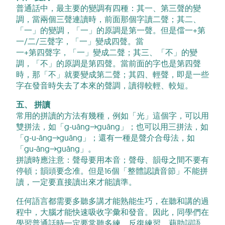
普通話中，最主要的變調有四種：其一、第三聲的變
調，當兩個三聲連讀時，前面那個字讀二聲；其二、
「一」的變調，「一」的原調是第一聲。但是儅一+第
一/二/三聲字，「一」變成四聲。當
一+第四聲字，「一」變成二聲；其三、「不」的變
調，「不」的原調是第四聲。當前面的字也是第四聲
時，那「不」就要變成第二聲；其四、輕聲，即是一些
字在發音時失去了本來的聲調，讀得較輕、較短。
五、 拼讀
常用的拼讀的方法有幾種，例如「光」這個字，可以用
雙拼法，如「g-uāng→guāng」；也可以用三拼法，如
「g-u-āng→guāng」；還有一種是聲介合母法，如
「gu-āng→guāng」。
拼讀時應注意：聲母要用本音；聲母、韻母之間不要有
停頓；韻頭要念准。但是16個「整體認讀音節」不能拼
讀，一定要直接讀出來才能讀準。
任何語言都需要多聽多講才能熟能生巧，在聽和講的過
程中，大腦才能快速吸收字彙和發音。因此，同學們在
學習普通話時一定要常聽多練，反復練習，藉助詞語、