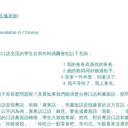
(梁玉儀老師)
available in Chinese.
作口語交流的學生在寫作時偶爾會犯以下毛病：
1. 我的爸爸高過你的爸爸。
2. 她的歌唱得好聽過歌手。
3. 穿多一件外套，別著涼了。
4. 我不等你了，我上車先。
句子有甚麼問題呢？其實如果我們能清楚分辨口語和書面語，那
口語是指粵語，俗稱「廣東話」，而書面語是指建基於北方官話
，以字詞為例，廣東話口語「鍾意」要改成書面語「喜歡」、「
詞的口語書面語轉換，學生大致能掌握。然而，對於粵語口語和
出「你矮過我」、「你吃少一點零食吧」等句式，乍眼看來沒運