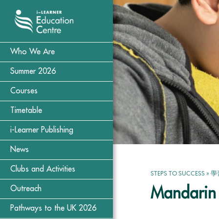
Who We Are
Summer 2026
Courses
Timetable
i-Learner Publishing
News
Clubs and Activities
STEPS TO SUCCESS
»
學
Outreach
Mandarin 
Pathways to the UK 2026