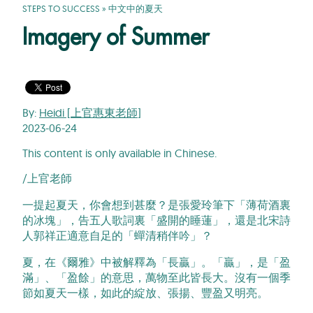
STEPS TO SUCCESS
»
中文中的夏天
Imagery of Summer
By:
Heidi [上官惠東老師]
2023-06-24
This content is only available in Chinese.
/上官老師
一提起夏天，你會想到甚麼？是張愛玲筆下「薄荷酒裏
的冰塊」，告五人歌詞裏「盛開的睡蓮」，還是北宋詩
人郭祥正適意自足的「蟬清稍伴吟」？
夏，在《爾雅》中被解釋為「長贏」。「贏」，是「盈
滿」、「盈餘」的意思，萬物至此皆長大。沒有一個季
節如夏天一樣，如此的綻放、張揚、豐盈又明亮。