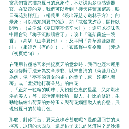
當我們嘗試描寫夏日的意象時，不妨調動多種感覺器
官。在繁茂的夏，我們可以看到「接天蓮葉無窮碧，映
日荷花別樣紅」（楊萬里《曉出淨慈寺送林子方》）的
景象；可以感知到夏中的涼，如「散發乘夕涼，開軒臥
閒敞」（孟浩然《夏日南亭懷辛大》）；還可以從味覺
中體會到「梅子流酸賤齒牙」；嗅出「滿架薔盛一院
香」（高駢《山亭夏日》）；及耳聞「青草池塘處處
蛙」（趙師秀《有約》），「布穀聲中夏令新」（陸游
《初夏絕句》）……
在運用各種感官來捕捉夏天的意象時，我們也經常運用
各種修辭手法來為文章添彩。以朱自清的《荷塘月色》
為例，像「亭亭的舞女的裙」的葉子，或「嫋娜地開
著」或「羞澀地打著朵兒」的白花
，「正如一粒粒的明珠，又如碧空裏的星星，又如剛出
浴的美人」等，靈活運用比喻、擬人、排比的修辭，生
動地描繪出荷葉的婷婷玉立與荷花嫋娜動人的姿態，展
現出夏日的荷塘月色。
那麼，對你而言，夏天意味著甚麼呢？是酸甜回甘的凍
檸茶，冰鎮的大西瓜，還是桃子味兒的冰淇淋？是沙灘