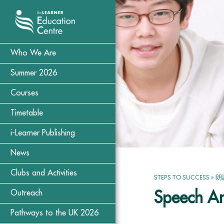
Who We Are
Summer 2026
Courses
Timetable
i-Learner Publishing
News
Clubs and Activities
STEPS TO SUCCESS
»
朗
Outreach
Speech An
Pathways to the UK 2026