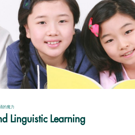
誦的魔力
d Linguistic Learning