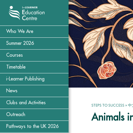
Who We Are
Summer 2026
Courses
Timetable
i-Learner Publishing
News
Clubs and Activities
STEPS TO SUCCESS
»
中
Outreach
Animals i
Pathways to the UK 2026