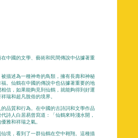
類在中國的文學、藝術和民間傳說中佔據著重
，被描述為一種神奇的鳥類，擁有長壽和神秘
幸福。仙鶴在中國的傳說中也佔據著重要的地
們相信，如果能夠見到仙鶴，就能夠得到好運
著祥瑞和超凡脫俗的境界。
人的品質和行為。在中國的古詩詞和文學作品
唐代詩人白居易曾寫道：「仙鶴來時淺水開，
的優雅和祥瑞之氣。
到仙境，看到了一群仙鶴在空中翱翔。這種描