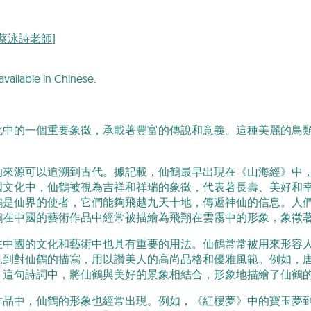
i [蔡泳詩老師]
available in Chinese.
化中的一個重要象徵，承載著豐富的傳說和意義。這種美麗的鳥
的來源可以追溯到古代。據記載，仙鶴最早出現在《山海經》中
國文化中，仙鶴被視為吉祥和祥瑞的象徵，代表著長壽、美好和
鶴是仙界的使者，它們能夠飛越九天十地，傳遞神仙的信息。人
鶴在中國的藝術作品中經常被描繪為飛翔在雲霧中的形象，象徵
在中國的文化和藝術中也具有重要的用法。仙鶴常常被用來形容
見到對仙鶴的描寫，用以讚美人的高尚品格和優雅風範。例如，
」這句詩詞中，將仙鶴與美好的景象相結合，形象地描繪了仙鶴
作品中，仙鶴的形象也經常出現。例如，《紅樓夢》中的寶玉夢