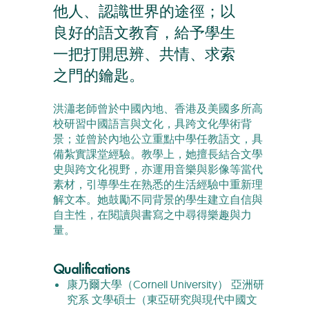
他人、認識世界的途徑；以
良好的語文教育，給予學生
一把打開思辨、共情、求索
之門的鑰匙。
洪瀟老師曾於中國內地、香港及美國多所高
校研習中國語言與文化，具跨文化學術背
景；並曾於內地公立重點中學任教語文，具
備紮實課堂經驗。教學上，她擅長結合文學
史與跨文化視野，亦運用音樂與影像等當代
素材，引導學生在熟悉的生活經驗中重新理
解文本。她鼓勵不同背景的學生建立自信與
自主性，在閱讀與書寫之中尋得樂趣與力
量。
Qualifications
康乃爾大學（Cornell University） 亞洲研
究系 文學碩士（東亞研究與現代中國文