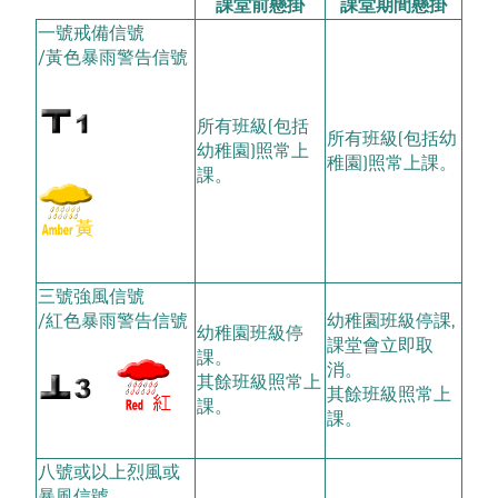
課堂前懸掛
課堂期間懸掛
一號戒備信號
/黃色暴雨警告信號
所有班級(包括
所有班級(包括幼
幼稚園)照常上
稚園)照常上課。
課。
三號強風信號
/紅色暴雨警告信號
幼稚園班級停課,
幼稚園班級停
課堂會立即取
課。
消。
其餘班級照常上
其餘班級照常上
課。
課。
八號或以上烈風或
暴風信號