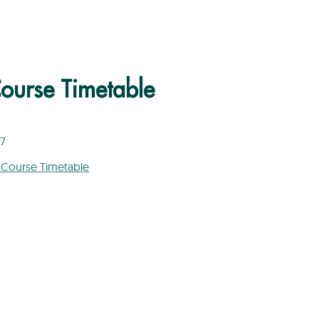
urse Timetable
27
 Course Timetable