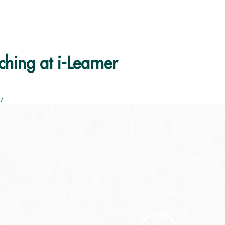
hing at i-Learner
7