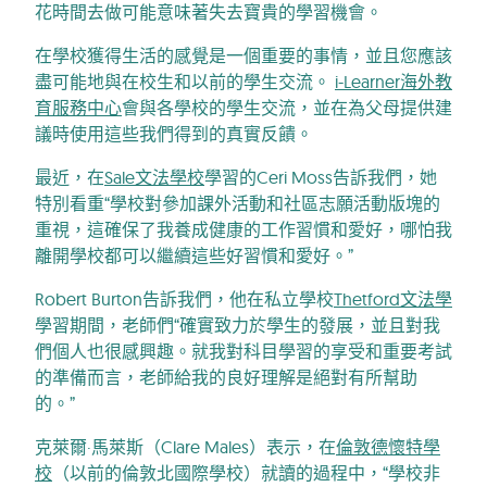
花時間去做可能意味著失去寶貴的學習機會。
在學校獲得生活的感覺是一個重要的事情，並且您應該
盡可能地與在校生和以前的學生交流。
i-Learner海外教
育服務中心
會與各學校的學生交流，並在為父母提供建
議時使用這些我們得到的真實反饋。
最近，在
Sale文法學校
學習的Ceri Moss告訴我們，她
特別看重“學校對參加課外活動和社區志願活動版塊的
重視，這確保了我養成健康的工作習慣和愛好，哪怕我
離開學校都可以繼續這些好習慣和愛好。”
Robert Burton告訴我們，他在私立學校
Thetford文法學
學習期間，老師們“確實致力於學生的發展，並且對我
們個人也很感興趣。就我對科目學習的享受和重要考試
的準備而言，老師給我的良好理解是絕對有所幫助
的。”
克萊爾·馬萊斯（Clare Males）表示，在
倫敦德懷特學
校
（以前的倫敦北國際學校）就讀的過程中，“學校非