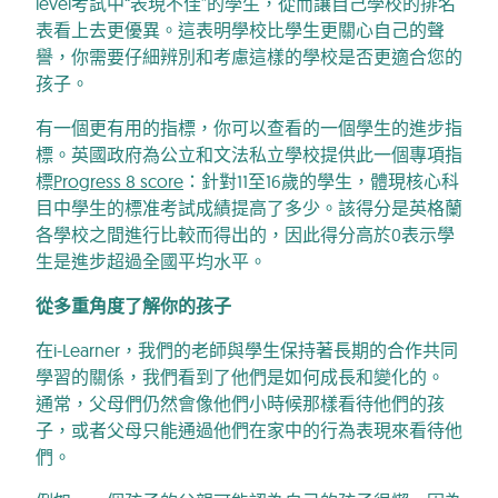
level考試中“表現不佳”的學生，從而讓自己學校的排名
表看上去更優異。這表明學校比學生更關心自己的聲
譽，你需要仔細辨別和考慮這樣的學校是否更適合您的
孩子。
有一個更有用的指標，你可以查看的一個學生的進步指
標。英國政府為公立和文法私立學校提供此一個專項指
標
Progress 8 score
：針對11至16歲的學生，體現核心科
目中學生的標准考試成績提高了多少。該得分是英格蘭
各學校之間進行比較而得出的，因此得分高於0表示學
生是進步超過全國平均水平。
從多重角度了解你的孩子
在i-Learner，我們的老師與學生保持著長期的合作共同
學習的關係，我們看到了他們是如何成長和變化的。
通常，父母們仍然會像他們小時候那樣看待他們的孩
子，或者父母只能通過他們在家中的行為表現來看待他
們。