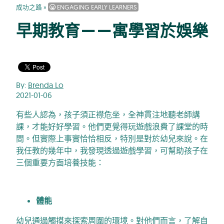
成功之路
»
ENGAGING EARLY LEARNERS
早期教育——寓學習於娛樂
By:
Brenda Lo
2021-01-06
有些人認為，孩子須正襟危坐，全神貫注地聽老師講
課，才能好好學習。他們更覺得玩遊戲浪費了課堂的時
間。但實際上事實恰恰相反，特別是對於幼兒來說。在
我任教的幾年中，我發現透過遊戲學習，可幫助孩子在
三個重要方面培養技能：
體能
幼兒通過觸摸來探索周圍的環境。對他們而言，了解自