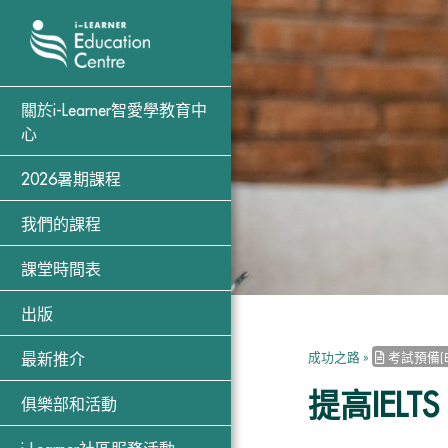
關於i-Learner智愛學教育中
心
2026暑期課程
我們的課程
課堂時間表
出版
成功之路
»
考試預備(EX
最新推介
提高IEL
俱樂部和活動