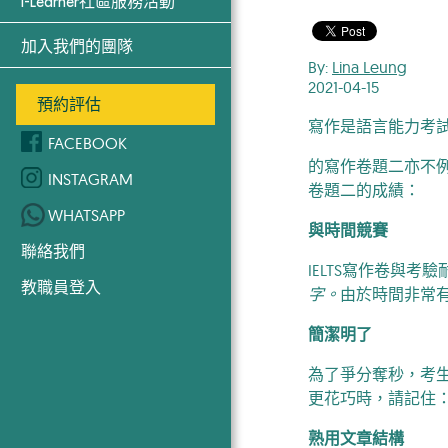
i-Learner社區服務活動
加入我們的團隊
By:
Lina Leung
2021-04-15
預約評估
寫作是語言能力考試
FACEBOOK
的寫作卷題二亦不例
INSTAGRAM
卷題二的成績：
WHATSAPP
與時間競賽
聯絡我們
IELTS寫作卷與
教職員登入
字。
由於時間非常
簡潔明了
為了爭分奪秒，考
更花巧時，請記住
熟用文章結構