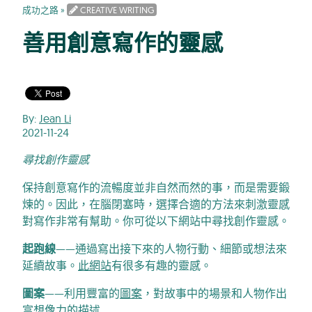
成功之路
»
CREATIVE WRITING
善用創意寫作的靈感
By:
Jean Li
2021-11-24
尋找創作靈感
保持創意寫作的流暢度並非自然而然的事，而是需要鍛
煉的。因此，在腦閉塞時，選擇合適的方法來刺激靈感
對寫作非常有幫助。你可從以下網站中尋找創作靈感。
起跑線
——通過寫出接下來的人物行動、細節或想法來
延續故事。
此網站
有很多有趣的靈感。
圖案
——利用豐富的
圖案
，對故事中的場景和人物作出
富想像力的描述