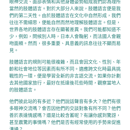
眼神交流、面部表情和其他身體姿勢組成我們認為理所
當然的肢體語言。對於大部分人來說，肢體語言便是我
們的第二天性。由於肢體語言在文化中自然形成，我們
往往不需細思，便能自然而然地理解肢體語言。但是，
世界各地的肢體語言存在顯著差異。我們可能都知道不
少，例如，問候別人時，日本人會鞠躬，而法國人會親
吻面頰。然而，很多重要、具意義的訊息往往不顯而易
見。
肢體語言的規則可能很複雜，而且會因文化、性別、年
齡和社會地位等因素而有所不同。適應跨文化時最具挑
戰性的一環，便是學習全新的非言語交流。如果你計劃
去其他國家旅行，最好在抵達後花些時間，觀察當地人
的肢體語言。
他們彼此站的有多近？他們說話聲音有多大？他們有很
多眼神交流嗎？會否因他們的交談對象有所不同？他們
善於表達情感嗎？還是比較含蓄呢？有讓你感到驚訝，
甚至震驚的事情嗎？他們是否有經常使用的手勢來促進
溝通？