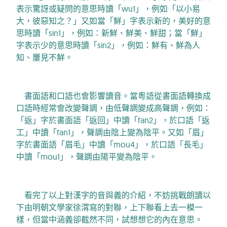
表示驚訝或疑問的意思時讀「wu1」，例如「以小易
大，彼惡知之？」又如當「鮮」字表示新的，美好的意
思時讀「sin1」，例如：新鮮、鮮美、鮮甜；當「鮮」
字表示少的意思時讀「sin2」，例如：鮮有、鮮為人
知、屢見不鮮。
書面語和口語也會影響讀音。當粵語從書面語轉換成
口語時經常會改變聲調，由低聲調變成高聲調，例如：
「返」字於書面語「返回」中讀「fan2」，於口語「返
工」中讀「fan1」，聲調由陰上變為陰平。又如「眉」
字於書面語「眉毛」中讀「mou4」，於口語「長毛」
中讀「mou1」，聲調由陽平變為陰平。
看完了以上對漢字的音與義的介紹，不妨挑戰朗讀以
下由
明
朝文學家
徐渭
寫的對聯，上下聯看上去一模一
樣，但當中涵義卻截然不同，試想想它的內在意思。