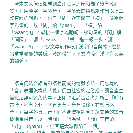
清
末文人
何淡如
看到
廣州
民居房屋和梯子後有感而
發，利用漢字一字多音，一字多義的特點創作出以上工
整有趣的對聯。上聯三「間」對下聯三「橫」，前兩個
字為量詞，故「間」讀「gaan1」，「橫」讀
「waang4」。最後一個字為動詞，故句尾的「間」解
「間隔」，讀「gaan3」，「橫」指一級一步，讀
「waang6」。不少文學創作巧用漢字的音與義，營造
出重重疊疊的美感，妙趣橫生。下文將簡述漢字音與義
的關係。
語言仍結合語音和語義而成的符號系統。用怎樣的
「音」表達怎樣的「義」仍由社會約定俗成。讀音產生
變化是無可避免的事。正如《毛詩古音考》所言「時有
古今，地有南北，字有更革，音有轉移，亦勢所必
至。」每字各具正音，而不合標準卻有群眾支持的讀音
被稱為俗音。以「時間」一詞為例，「間」正音讀
「奸」（gaan1），但普遍大眾都讀作「諫」