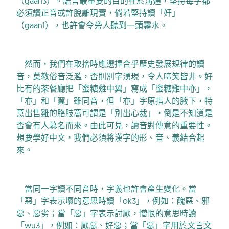
（gaan3）。語言最重要的目的在於溝通，堅持每字都
必須讀正音或許脫離現實，倘若堅持讀「奸」
（gaan1），也許會令旁人聽到一頭霧水。
然而，我們在取捨時應選擇合乎歷史發展規律的讀
音，莫教俗音泛濫，否則別字湧現，令人啼笑皆非。好
比有的茶餐廳把「蜜糖雞中翼」寫成「蜜糖雞中亦」，
「亦」和「翼」雖同音，但「亦」字原指人的腋下，特
意出售雞的胳肢窩可謂是「別出心裁」，倒是不知道是
否會有人慕名而來。由此可見，讀音對傳意的重要性。
想要學好中文，我們必須將漢字的形、音、義結合起
來。
當同一字讀不同音時，字義也許會產生變化。當
「惡」字表示壞的意思時讀「ok3」，例如：醜惡、邪
惡、惡劣；當「惡」字表示討厭，憎恨的意思時讀
「wu3」，例如：厭惡、好惡；當「惡」字用於文言文