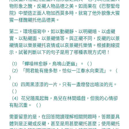
物形象之醜，反襯人物品德之美。如雨果在《巴黎聖母
院》中塑造正面人物加西莫多時，就寫了他外貌像大猩
猩一樣醜襯托他品德美。
第二，環境描寫中，如以動襯靜、以明襯暗、以虛襯
實、以點襯面、以景襯情等。與正襯不同，反襯的以景
襯情是以樂景襯托哀情或以哀景襯托樂情。根據劃線提
示，試著判斷以下的句子是用了哪種表現方式吧！
（1）「蟬噪林愈靜，鳥鳴山更幽」。（ ）
（2）「問君能有幾多愁，恰似一江春水向東流」。（
）
（3）四周黑漆漆的一片，只有一盞燈發出暗淡的光。
（ ）
（4）花兒隨風起舞，鳥兒在林間嬉戲，但我的心情卻
有點沉重。 （ ）
需要留意的是，在回答閱讀理解相關問題時，答題要具
體到是正襯或反襯，甚至是用甚麼襯托甚麼；使用襯托