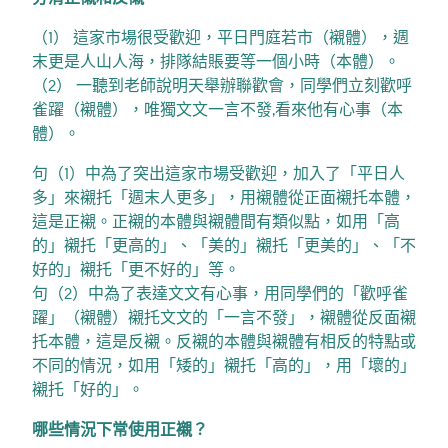
（1） 這家市場很受歡迎，平日門庭若市（襯體），週
末更是人山人海，排隊結賬要等一個小時（本體）。
（2） 一聽到老師說明天舉辦聯歡會，同學們立刻歡呼
雀躍（襯體），唯獨文文一言不發,看來他有心事（本
體）。
句（1）中為了突出這家市場受歡迎，加入了「平日人
多」來襯托「週末人更多」，用襯體從正面襯托本體，
這是正襯。正襯的本體與襯體間有類似點，如用「高
的」襯托「更高的」、「美的」襯托「更美的」、「不
好的」襯托「更不好的」等。
句（2）中為了表達文文有心事，用同學們的「歡呼雀
躍」（襯體）襯托文文的「一言不發」，襯體從反面襯
托本體，這是反襯。反襯的本體與襯體有相反的特點或
不同的情況，如用「矮的」襯托「高的」，用「壞的」
襯托「好的」。
哪些情況下常使用正襯？