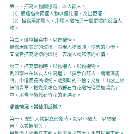
第一，描寫人物關係時，以人襯人。
（1）通過描寫兩個人物以優比優，突出更優。
（2）描寫兩類壞人，用壞人襯托另一個更壞的反面人
物。
第二，環境描寫中，以景襯情。
描寫周圍美好的環境，表現人物高興、快樂的心情，
又或者描寫淒慘的環境，表現人物悲涼的心情。
第三，描寫事物時，以物襯人、以物襯物。
例如李白在送友人中寫道：「揮手自茲去，蕭蕭班馬
鳴」中借馬長鳴襯托人離別時的不捨；又如「山坡上綠
綠的青草，把幾朵粉色的野石竹花襯托得更加漂亮」
中，用青草襯托石竹花的更漂亮。
哪些情況下常使用反襯？
第一， 塑造人物對立形象時，如以小襯大、以惡襯
善、以美襯醜等。
用反面人物襯托正面人物形象之高大，也可以用正面人