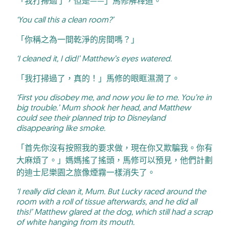
「我打掃過了，但是——」馬修解釋道。
‘You call this a clean room?’
「你稱之為一間乾淨的房間嗎？」
‘I cleaned it, I did!’ Matthew’s eyes watered.
「我打掃過了，真的！」馬修的眼眶濕潤了。
‘First you disobey me, and now you lie to me. You’re in
big trouble.’ Mum shook her head, and Matthew
could see their planned trip to Disneyland
disappearing like smoke.
「首先你沒有按照我的要求做，現在你又欺騙我。你有
大麻煩了。」媽媽搖了搖頭，馬修可以預見，他們計劃
的迪士尼樂園之旅像煙霧一樣消失了。
‘I really did clean it, Mum. But Lucky raced around the
room with a roll of tissue afterwards, and he did all
this!’ Matthew glared at the dog, which still had a scrap
of white hanging from its mouth.