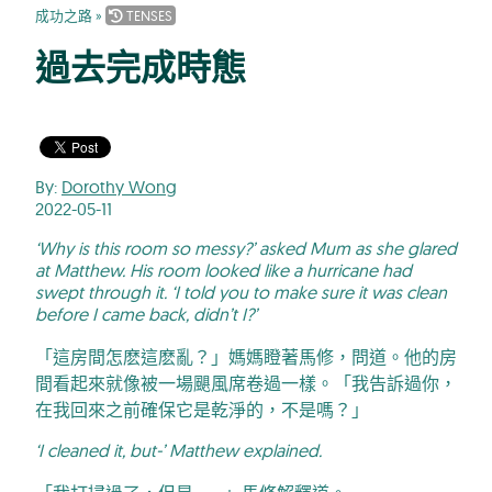
成功之路
»
TENSES
過去完成時態
By:
Dorothy Wong
2022-05-11
‘Why is this room so messy?’ asked Mum as she glared
at Matthew. His room looked like a hurricane had
swept through it. ‘I told you to make sure it was clean
before I came back, didn’t I?’
「這房間怎麽這麽亂？」媽媽瞪著馬修，問道。他的房
間看起來就像被一場颶風席卷過一樣。「我告訴過你，
在我回來之前確保它是乾淨的，不是嗎？」
‘I cleaned it, but-’ Matthew explained.