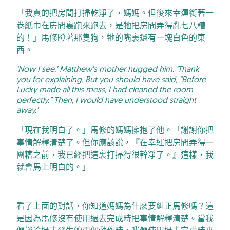
「我真的把房間打掃乾淨了，媽媽。但後來幸運銜著一
卷紙巾在房間裏跑來跑去，是牠把房間弄得亂七八糟
的！」馬修瞪著那隻狗，牠的嘴裏還有一塊白色的東
西。
‘Now I see.’ Matthew’s mother hugged him. ‘Thank
you for explaining. But you should have said, “Before
Lucky made all this mess, I had cleaned the room
perfectly.” Then, I would have understood straight
away.’
「現在我明白了。」馬修的媽媽擁抱了他。「謝謝你把
事情解釋清楚了。但你應該說，『在幸運把房間弄得一
團糟之前，我已經把這裏打掃得很幹凈了。』這樣，我
就會馬上明白的。」
看了上面的對話，你知道媽媽為什麽要糾正馬修嗎？這
是因為馬修沒有使用過去完成時把事情解釋清楚。當我