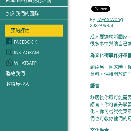
i-Learner社區服務活動
加入我們的團隊
By:
Joyce Wong
2022-09-08
預約評估
成人要適應新國家
FACEBOOK
很多事情幫助自己適
INSTAGRAM
為文化衝擊作好準
WHATSAPP
到達另一國家時，
聯絡我們
意料。保持開放的
教職員登入
語言
移居後你還可能需
語言。你可首先學
化。你可嘗試從菜
們也可教你他們的
文化融合