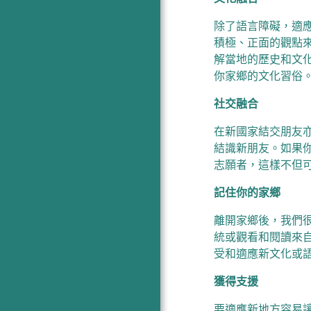
除了語言障礙，適
積極、正面的觀點
解當地的歷史和文
你家鄉的文化習俗
社交融合
在新國家結交朋友
結識新朋友。如果
志願者，這樣不但
記住你的家鄉
離開家鄉後，我們
統或觀看和閱讀來
受和適應新文化或
獲得支援
要適應新地方容易讓人