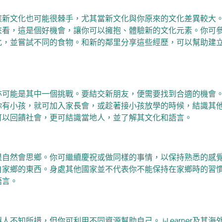
應新文化也可能很棘手，尤其當新文化與你原來的文化差異較大
來看，這是個好機會，讓你可以擁抱、體驗新的文化元素。你可
化，並嘗試不同的食物。和新的鄰里分享這些經歷，可以幫助建
。
亦可能是其中一個挑戰。要結交新朋友，便需要找到合適的機會
你有小孩，就可加入家長會，或趁著接小孩放學的時候，結識其
可以回饋社會，更可結識當地人，並了解其文化和語言。
很自然會思鄉。你可繼續慶祝或做同樣的事情，以保持熟悉的感
自家鄉的東西。身處其他國家並不代表你不能保持在家鄉時的習
語言。
不知所措，但你可利用不同資源幫助自己。 i-Learner及其
海