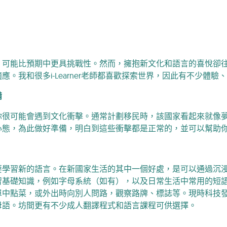
，可能比預期中更具挑戰性。然而，擁抱新文化和語言的喜悅卻
應。我和很多i-Learner老師都喜歡探索世界，因此有不少體
備
你很可能會遇到文化衝擊。通常計劃移民時，該國家看起來就像
心態，為此做好準備，明白到這些衝擊都是正常的，並可以幫助
要學習新的語言。在新國家生活的其中一個好處，是可以通過沉
習基礎知識，例如字母系統（如有），以及日常生活中常用的短
單中點菜，或外出時向別人問路，觀察路牌、標誌等。現時科技
母語。坊間更有不少成人翻譯程式和語言課程可供選擇。