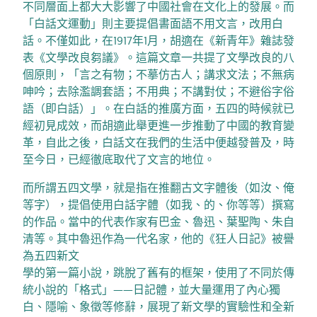
不同層面上都大大影響了中國社會在文化上的發展。而
「白話文運動」則主要提倡書面語不用文言，改用白
話。不僅如此，在1917年1月，胡適在《新青年》雜誌發
表《文學改良芻議》。這篇文章一共提了文學改良的八
個原則，「言之有物；不摹仿古人；講求文法；不無病
呻吟；去除濫調套語；不用典；不講對仗；不避俗字俗
語（即白話）」。在白話的推廣方面，五四的時候就已
經初見成效，而胡適此舉更進一步推動了中國的教育變
革，自此之後，白話文在我們的生活中便越發普及，時
至今日，已經徹底取代了文言的地位。
而所謂五四文學，就是指在推翻古文字體後（如汝、俺
等字），提倡使用白話字體（如我、的、你等等）撰寫
的作品。當中的代表作家有巴金、魯迅、葉聖陶、朱自
清等。其中魯迅作為一代名家，他的《狂人日記》被譽
為五四新文
學的第一篇小說，跳脫了舊有的框架，使用了不同於傳
統小說的「格式」——日記體，並大量運用了內心獨
白、隱喻、象徵等修辭，展現了新文學的實驗性和全新