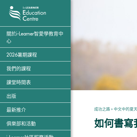
關於i-Learner智愛學教育中
心
2026暑期課程
我們的課程
課堂時間表
出版
成功之路
»
中文中的夏
最新推介
如何書寫
俱樂部和活動