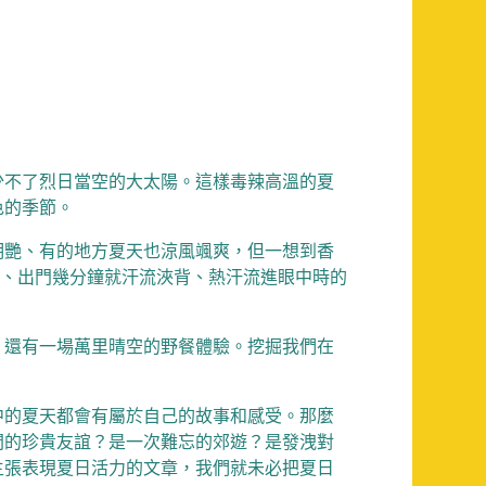
少不了烈日當空的大太陽。這樣毒辣高溫的夏
色的季節。
明艷、有的地方夏天也涼風颯爽，但一想到香
錄、出門幾分鐘就汗流浹背、熱汗流進眼中時的
、還有一場萬里晴空的野餐體驗。挖掘我們在
中的夏天都會有屬於自己的故事和感受。那麼
間的珍貴友誼？是一次難忘的郊遊？是發洩對
主張表現夏日活力的文章，我們就未必把夏日