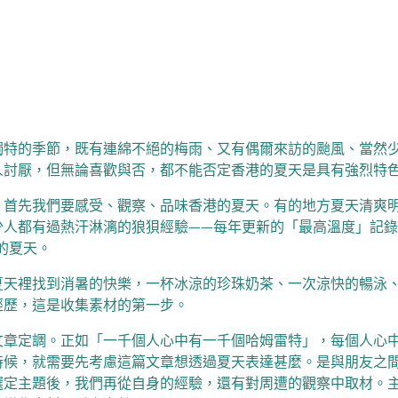
獨特的季節，既有連綿不絕的梅雨、又有偶爾來訪的颱風、當然
人討厭，但無論喜歡與否，都不能否定香港的夏天是具有強烈特
，首先我們要感受、觀察、品味香港的夏天。有的地方夏天清爽
少人都有過熱汗淋漓的狼狽經驗——每年更新的「最高溫度」記
的夏天。
夏天裡找到消暑的快樂，一杯冰涼的珍珠奶茶、一次涼快的暢泳
經歷，這是收集素材的第一步。
文章定調。正如「一千個人心中有一千個哈姆雷特」，每個人心
時候，就需要先考慮這篇文章想透過夏天表達甚麼。是與朋友之
選定主題後，我們再從自身的經驗，還有對周遭的觀察中取材。