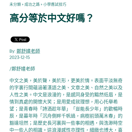
未分類
»
成功之路
»
小學應試技巧
高分等於中文好嗎？
By:
鄭舒嫿老師
2023-12-15
/鄭舒嫿老師
中文之美，美於聲，美於形，更美於情。表面平淡無奇
的字裏行間蘊涵著漢語之美、文章之美、自然之美以及
人性之美。中文是浪漫的，是感同身受的黯然低眉，是
情到真處的開懷大笑；是用愛成就理想，用心托舉希
望；是青春時「詩酒趁年華」「豈能長少年」的歡暢時
辰，是暮年時「沉舟側畔千帆過，病樹前頭萬木春」的
豁達坦然；是歷史長河裏與一些事的相遇，與浩渺時空
中一些人的相識。這浪漫感性亦理性，細緻也博大，喜