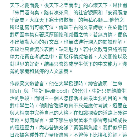
天下之憂而憂，後天下之樂而樂」的心懷天下，是杜甫
「朱門酒肉臭，路有凍死骨」的社會觀照和「安得廣廈
千萬間，大庇天下寒士俱歡顏」的無私心願……他們之
所以能寫出可歌可泣，傳頌千古的文章詩歌，在於他們
對周圍事物有著深厚關懷和感悟之情。若無真情，便寫
不出觸動人心的好文章，也無法進行深入的閱讀理解，
表達也只會流於表面，缺乏魅力。若中文教育只將所有
精力花費在考試之中，而貶斥情感培養、人文關懷以及
對世界的好奇，結果只會造成學生低下的中文能力，淺
薄的學識和貧瘠的人文素養。
作家梁文道曾言，他在大學授課時，總會説明「生命
(life)」與「生計(livelihood)」的分別，生計只是維續生
活的手段，而明白一個人怎樣活才是最重要的目的。面
對中學生時，他則會強調教育不只是應付考試，還要在
與人相處中完善自己的人格，在知識探索的道路上獲得
樂趣。毋庸諱言，當下學生承受著來自學習考試和成長
的種種壓力，內心普遍充滿了緊張與焦慮。我們似乎日
日都被各種外在力量所裹脅，不曾停下比拼和追逐，這