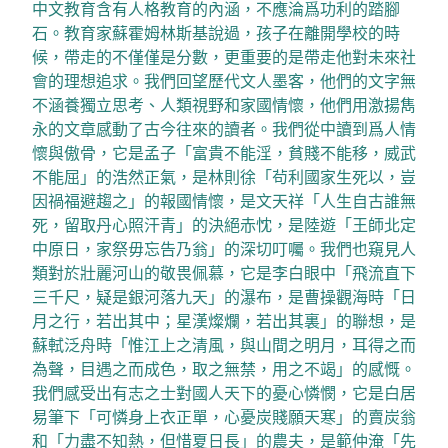
中文教育含有人格教育的內涵，不應淪爲功利的踏腳
石。教育家蘇霍姆林斯基說過，孩子在離開學校的時
候，帶走的不僅僅是分數，更重要的是帶走他對未來社
會的理想追求。我們回望歷代文人墨客，他們的文字無
不涵養獨立思考、人類視野和家國情懷，他們用激揚雋
永的文章感動了古今往來的讀者。我們從中讀到爲人情
懷與傲骨，它是孟子「富貴不能淫，貧賤不能移，威武
不能屈」的浩然正氣，是林則徐「茍利國家生死以，豈
因禍福避趨之」的報國情懷，是文天祥「人生自古誰無
死，留取丹心照汗青」的決絕赤忱，是陸遊「王師北定
中原日，家祭毋忘告乃翁」的深切叮囑。我們也窺見人
類對於壯麗河山的敬畏佩慕，它是李白眼中「飛流直下
三千尺，疑是銀河落九天」的瀑布，是曹操觀海時「日
月之行，若出其中；星漢燦爛，若出其裏」的聯想，是
蘇軾泛舟時「惟江上之清風，與山間之明月，耳得之而
為聲，目遇之而成色，取之無禁，用之不竭」的感慨。
我們感受出有志之士對國人天下的憂心憐憫，它是白居
易筆下「可憐身上衣正單，心憂炭賤願天寒」的賣炭翁
和「力盡不知熱，但惜夏日長」的農夫，是範仲淹「先