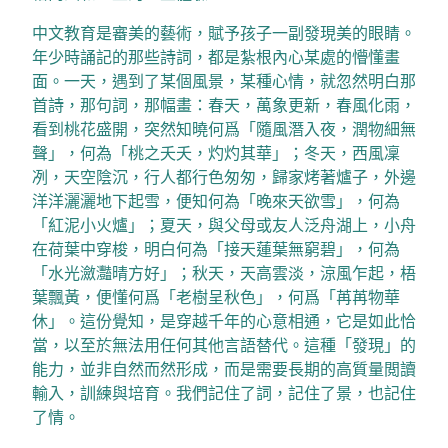
中文教育是審美的藝術，賦予孩子一副發現美的眼睛。
年少時誦記的那些詩詞，都是紮根內心某處的懵懂畫
面。一天，遇到了某個風景，某種心情，就忽然明白那
首詩，那句詞，那幅畫：春天，萬象更新，春風化雨，
看到桃花盛開，突然知曉何爲「隨風潛入夜，潤物細無
聲」，何為「桃之夭夭，灼灼其華」；冬天，西風凜
冽，天空陰沉，行人都行色匆匆，歸家烤著爐子，外邊
洋洋灑灑地下起雪，便知何為「晚來天欲雪」，何為
「紅泥小火爐」；夏天，與父母或友人泛舟湖上，小舟
在荷葉中穿梭，明白何為「接天蓮葉無窮碧」，何為
「水光瀲灩晴方好」；秋天，天高雲淡，涼風乍起，梧
葉飄黃，便懂何爲「老樹呈秋色」，何爲「苒苒物華
休」。這份覺知，是穿越千年的心意相通，它是如此恰
當，以至於無法用任何其他言語替代。這種「發現」的
能力，並非自然而然形成，而是需要長期的高質量閲讀
輸入，訓練與培育。我們記住了詞，記住了景，也記住
了情。