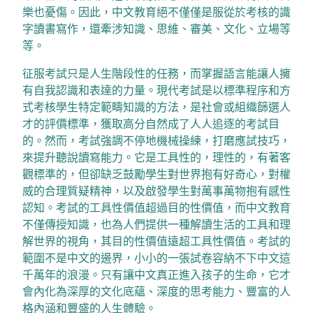
樂也憂傷。因此，中文教育絕不僅僅是服從於考核的識
字讀書寫作，還牽涉知識、思維、審美、文化、立場等
等。
征服考試只是人生階段性的任務，而掌握語言能讓人擁
有自我認識和表達的力量。現代考試是以標準程序和方
式考核學生特定範疇知識的方法，是社會或組織篩選人
才的評價標準，獲取高分自然成了人人追逐的考試目
的。然而，考試強調不停地機械操練，打磨應試技巧，
來提升聽說讀寫能力。它是工具性的，理性的，有著客
觀標準的，但卻缺乏鼓勵學生對世界抱有好奇心，對權
威的合理質疑精神，以及啟發學生對萬事萬物抱有感性
認知。考試的工具性價值超過目的性價值，而中文教育
不僅傳授知識，也為人們提供一種解讀生活的工具和理
解世界的視角，其目的性價值遠超工具性價值。考試的
範圍不是中文的邊界，小小的一張試卷容納不下中文這
千萬年的浪漫。只有讓中文真正進入孩子的生命，它才
會內化為深厚的文化底蘊、深度的思考能力、豐富的人
格內涵和豐盛的人生體驗。