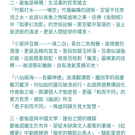
二、歇後語舉隅：生活裏的哲思箴言
「竹籃打水——一場空」竹篾編織的疏隙，定留不住奔
流之水。此語以具象之物喻虛無之果，彷彿《金剛經》
中「如夢幻泡影」的世俗註解。那空籃中晃蕩的，豈止
是流逝的清波，更是人間徒勞的嘆息。
「小蔥拌豆腐——一清二白」青白二色相疊，是視覺的
澄澈，更是品格的宣言。蔥段如碧玉碎落，豆腐似凝脂
初裁，這般簡素搭配，原是百姓對「廉潔」最樸素的詮
釋——無須華彩雕飾，自有清氣貫通天地。
「八仙過海——各顯神通」浪濤翻湧間，鐵拐李的葫蘆
載沉載浮，何仙姑的蓮花破浪前行。此語將道教傳說化
作進取之喻，既讚個人才智迸發，更蘊「和而不同」的
東方哲思。猶如《論語》所言
「君子和而不同」，殊途同歸方見大智慧。
三、歇後語與中國文學：雅俗之間的橋樑
歇後語雖生於市井，卻從未缺席文人墨客的筆端。《紅
樓夢》中劉姥姥道「瘦死的駱駝比馬大」，駱駝垂首的