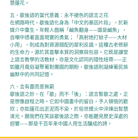
慧蓮花。
五、歇後語的當代意義：永不褪色的語言之花
在網路時代，歇後語化身為「中文的基因片段」，於新
媒介中重生。年輕人戲稱「鹹魚翻身——還是鹹魚」，
自嘲中透著直面現實的勇氣；「高射炮打蚊子——大材
小用」，則成為對資源錯配的犀利反諷。這種古老修辭
的生命力，源於其直擊本質的洞察與包容。它既是課堂
上語言教學的活教材，亦是文化認同的隱性紐帶——正
如臘月風俗凝聚著對團圓的期盼，歇後語則凝練著民族
幽默中的共同記憶。
六、言有盡而意無窮
歇後語之妙，在「歇」而不「後」：語言暫歇之處，正
是想像啟程之時。它如中國畫中的留白，予人頓悟的歡
欣；亦如蓮花出淤泥而不染，於俗世煙火中淬煉出智慧
清光。願我們在笑談歇後語之際，亦能聽見歷史深處的
迴響——那是千百年来中國人用生活釀成的詩。