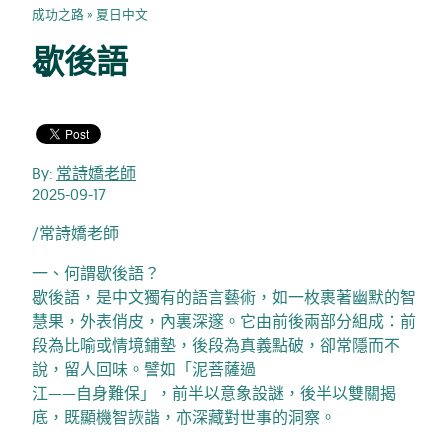
成功之路
»
夏日中文
歇後語
By:
常詩嬌老師
2025-09-17
/常詩嬌老師
一、何謂歇後語？
歇後語，是中文獨有的語言藝術，如一枚裹著幽默的智
慧果，外表俏皮，內裏深邃。它由前後兩部分組成：前
段為比喻或情境鋪墊，後段為真義點破，卻常隱而不
說，留人回味。譬如「泥菩薩過
江——自身難保」，前半以意象設謎，後半以雙關揭
底，既顯機智詼諧，亦深藏對世事的洞察。