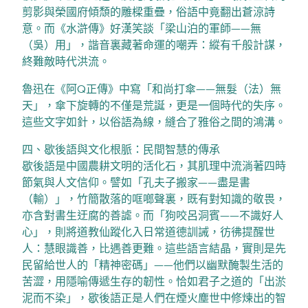
剪影與榮國府傾頹的雕樑重疊，俗語中竟翻出蒼涼詩
意。而《水滸傳》好漢笑談「梁山泊的軍師——無
（吳）用」，諧音裏藏著命運的嘲弄：縱有千般計謀，
終難敵時代洪流。
魯迅在《阿Q正傳》中寫「和尚打傘——無髮（法）無
天」，傘下旋轉的不僅是荒誕，更是一個時代的失序。
這些文字如針，以俗語為線，縫合了雅俗之間的鴻溝。
四、歇後語與文化根脈：民間智慧的傳承
歇後語是中國農耕文明的活化石，其肌理中流淌著四時
節氣與人文信仰。譬如「孔夫子搬家——盡是書
（輸）」，竹簡散落的哐啷聲裏，既有對知識的敬畏，
亦含對書生迂腐的善謔。而「狗咬呂洞賓——不識好人
心」，則將道教仙蹤化入日常道德訓誡，彷彿提醒世
人：慧眼識善，比遇善更難。這些語言結晶，實則是先
民留給世人的「精神密碼」——他們以幽默醃製生活的
苦澀，用隱喻傳遞生存的韌性。恰如君子之道的「出淤
泥而不染」，歇後語正是人們在煙火塵世中修煉出的智