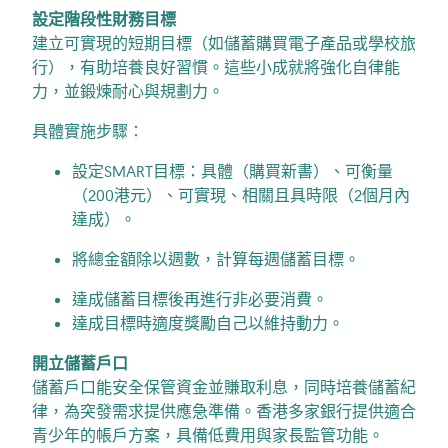
設定階段性財務目標
建立可實現的短期目標（如儲蓄購買電子產品或學校旅
行），有助培養良好習慣。這些小成就將強化自律能
力，並鍛煉耐心與規劃力。
具體實施步驟：
設定SMART目標：具體（購買新書）、可衡量
（200港元）、可實現、相關且具時限（2個月內
達成）。
將總金額除以週數，計算每週儲蓄目標。
達成儲蓄目標後再進行非必要消費。
達成目標時適度獎勵自己以維持動力。
開立儲蓄戶口
儲蓄戶口能安全保管資金並賺取利息，同時培養儲蓄紀
律，為突發需求提供應急準備。香港多家銀行提供適合
青少年的帳戶方案，具備低費用與家長監管功能。