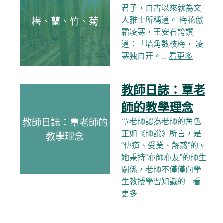
君子，自古以來就為文
人雅士所稱道。 梅花傲
梅、蘭、竹、菊
霜凌寒，王安石誇讚
道：「墙角数枝梅， 凌
寒独自开。…
看更多
教師日誌：覃老
師的教學理念
教師日誌：覃老師的
覃老師認為老師的角色
正如《師說》所言，是
教學理念
“傳道、受業、解惑”的。
她秉持“亦師亦友”的師生
關係，老師不僅僅向學
生教授學習知識的…
看
更多