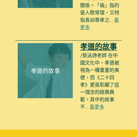
關係。「倫」指的
是人際常理，又特
指長幼尊卑之…
看
更多
孝道的故事
/蔡泳詩老師 在中
國文化中，孝道被
視為一種重要的美
孝道的故事
德，而《二十四
孝》更是彰顯了這
一理念的經典典
範。其中的故事
不…
看更多