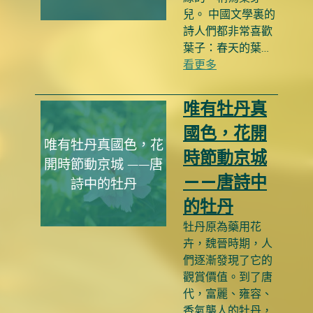
兒。 中國文學裏的
詩人們都非常喜歡
葉子：春天的葉…
看更多
唯有牡丹真
國色，花開
唯有牡丹真國色，花
時節動京城
開時節動京城 ——唐
——唐詩中
詩中的牡丹
的牡丹
牡丹原為藥用花
卉，魏晉時期，人
們逐漸發現了它的
觀賞價值。到了唐
代，富麗、雍容、
香氣襲人的牡丹，