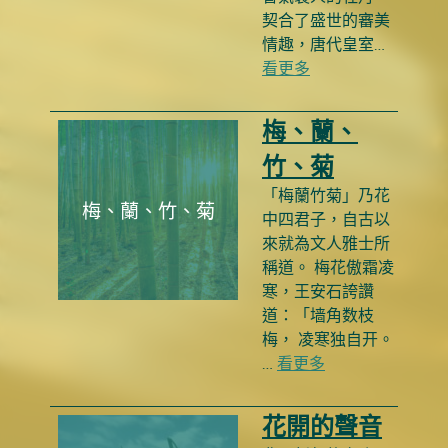
契合了盛世的審美
情趣，唐代皇室…
看更多
梅、蘭、
竹、菊
「梅蘭竹菊」乃花
梅、蘭、竹、菊
中四君子，自古以
來就為文人雅士所
稱道。 梅花傲霜凌
寒，王安石誇讚
道：「墙角数枝
梅， 凌寒独自开。
…
看更多
花開的聲音