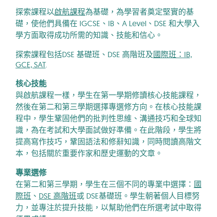
探索課程以
啟航課程
為基礎，為學習者奠定堅實的基
礎，使他們具備在 IGCSE、IB、A Level、DSE 和大學入
學方面取得成功所需的知識、技能和信心。
探索課程包括DSE 基礎班、DSE 高階班及
國際班：IB,
GCE, SAT
.
核心技能
與啟航課程一樣，學生在第一學期修讀核心技能課程，
然後在第二和第三學期選擇專選修方向。在核心技能課
程中，學生鞏固他們的批判性思維、溝通技巧和全球知
識，為在考試和大學面試做好準備。在此階段，學生將
提高寫作技巧，鞏固語法和修辭知識，同時閱讀高階文
本，包括關於重要作家和歷史運動的文章。
專業選修
在第二和第三學期，學生在三個不同的專業中選擇：
國
際班
、
DSE 高階班
或 DSE基礎班。學生朝著個人目標努
力，並專注於提升技能，以幫助他們在所選考試中取得