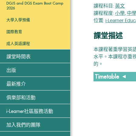
DGJS and DGS Exam Boot Camp
課程科目:
英文
2026
課程程度:
小學
,
中
位置:
i-Learner Edu
大學入學預備
國際教育
課堂描述
成人英語課程
本課程著重學習英
水平。本課程亦重
課堂時間表
的。
出版
Timetable
最新推介
Location
俱樂部和活動
Level
i-Learner社區服務活動
Tuesd
加入我們的團隊