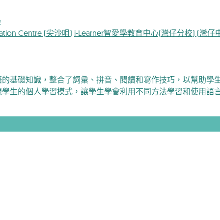
學
cation Centre (尖沙咀)
i-Learner智愛學教育中心(灣仔分校) (灣仔
語的基礎知識，整合了詞彙、拼音、閱讀和寫作技巧，以幫助學
視學生的個人學習模式，讓學生學會利用不同方法學習和使用語
Tsim Sha Tsui
Wan Chai
Online
All
L1-L3
L2
L4
Pre L7
ay
Thursday
Frida