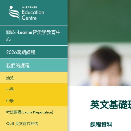
關於i-Learner智愛學教育中
心
2026暑期課程
我們的課程
幼兒
小學
中學
英文基礎
考試預備(Exam Preparation)
Quill 英文寫作評估
課程資料