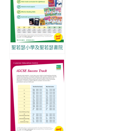
聖若瑟小學及聖若瑟書院