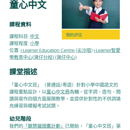
童心中文
課程資料
預約評估
課程科目:
中文
課程程度:
小學
位置:
i-Learner Education Centre (尖沙咀)
i-Learner智愛
學教育中心(灣仔分校) (灣仔中心)
課堂描述
「童心中文班」（普通話/粵語）針對小學中國語文的
課程重點設計，以
童心中文冊
為輔，從字詞、造句、閱
讀與寫作四個方面展開教學，並提供針對性的不供詞填
充練習與模擬考試試題。
幼兒階段
我們的
「聰慧貓頭鷹計劃」
已開始，「童心中文班」第