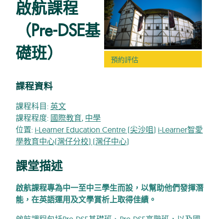
啟航課程
（Pre-DSE基
礎班）
預約評估
課程資料
課程科目:
英文
課程程度:
國際教育
,
中學
位置:
i-Learner Education Centre (尖沙咀)
i-Learner智愛
學教育中心(灣仔分校) (灣仔中心)
課堂描述
啟航課程專為中一至中三學生而設，以幫助他們發揮潛
能，在英語運用及文學賞析上取得佳績。
啟航課程包括Pre-DSE基礎班、
Pre-DSE高階班
，以及
國