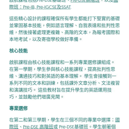
際班：Pre-IB, Pre-IGCSE及SSAT
.
這些精心設計的課程確保所有學生都能打下堅實的基礎
並鞏固基本技能，例如語言理解、自我表達和批判性思
維，然後接著處理更複雜、高階的文本，為報考國際和
本地考試，以及寄宿學校做好準備。
核心技能
啟航課程由核心技能課程和一系列專業選修課組成。
在第一學期，學生參與核心技能課程，提高批判性思
維、溝通技巧和對英語的基本理解。 學生會接觸到一
系列不同的文本和訓練，包括課外文章分析、文法複習
和演講技巧。 這些教材旨在提升學生的英語運用技
巧，並鼓勵他們增廣見聞。
專業選修
在第二和第三學期，學生在三個不同的專業中選擇：
國
際班
、
Pre-DSE 高階班
或 Pre-DSE基礎班。學生朝著個