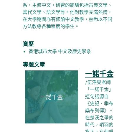
系，主修中文，研習的範疇包括古典文學、
當代文學、語文學等。他對教學充滿熱情，
在大學期間亦有修讀中文教學，熟悉以不同
方法教導各種程度的學生。
資歷
香港城市大學 中文及歷史學系
專題文章
一諾千金
/伍澤昊老師
「一諾千金」
這句話源自
一諾千金
《史記．季布
欒布列傳》。
在楚漢之爭的
時代，項羽的
旗下，有個重