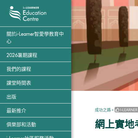
關於i-Learner智愛學教育中
心
2026暑期課程
我們的課程
課堂時間表
出版
成功之路
»
I-LEARNE
最新推介
網上實地
俱樂部和活動