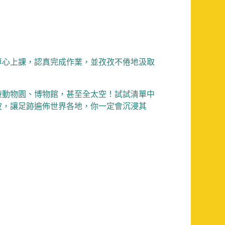
專心上課，認真完成作業，
並孜孜不倦地汲取
遊動物園、博物館，甚至全太空！
試試清單中
波，
讓足跡遍佈世界各地，你一定會沉浸其