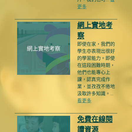
更多
網上實地考
察
即使在家，我們的
網上實地考察
學生亦表現出很好
的學習能力。即使
在這段困難時期，
他們也能專心上
課，認真完成作
業，並孜孜不倦地
汲取許多知識。…
看更多
免費在線閱
讀資源