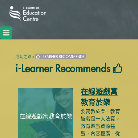
成功之路
»
I-LEARNER RECOMMENDS
i-Learner Recommends
在線遊戲寓
教育於樂
要寓教於樂，教育
在線遊戲寓教育於樂
遊戲是一大法寶。
教育遊戲資源甚
豐，內容極廣，從