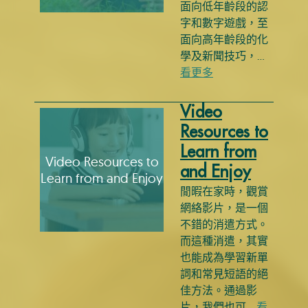
面向低年齡段的認
字和數字遊戲，至
面向高年齡段的化
學及新聞技巧，…
看更多
Video
Resources to
Learn from
Video Resources to
and Enjoy
Learn from and Enjoy
閒暇在家時，觀賞
網絡影片，是一個
不錯的消遣方式。
而這種消遣，其實
也能成為學習新單
詞和常見短語的絕
佳方法。通過影
片，我們也可…
看