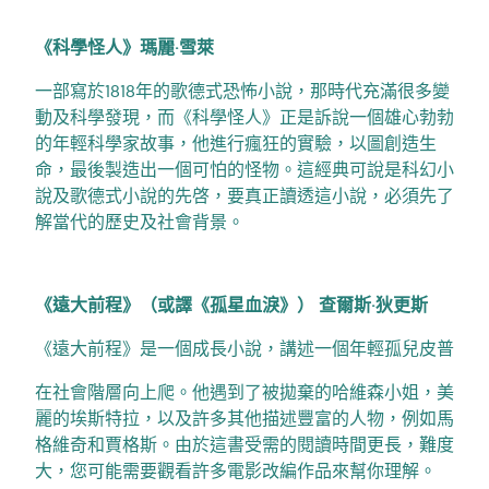
《科學怪人》瑪麗·雪萊
一部寫於1818年的歌德式恐怖小說，那時代充滿很多變
動及科學發現，而《科學怪人》正是訴說一個雄心勃勃
的年輕科學家故事，他進行瘋狂的實驗，以圖創造生
命，最後製造出一個可怕的怪物。這經典可說是科幻小
說及歌德式小說的先啓，要真正讀透這小說，必須先了
解當代的歷史及社會背景。
《遠大前程》（或譯《孤星血淚》） 查爾斯·狄更斯
《遠大前程》是一個成長小說，講述一個年輕孤兒皮普
在社會階層向上爬。他遇到了被拋棄的哈維森小姐，美
麗的埃斯特拉，以及許多其他描述豐富的人物，例如馬
格維奇和賈格斯。由於這書受需的閱讀時間更長，難度
大，您可能需要觀看許多電影改編作品來幫你理解。