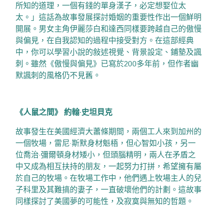
所知的道理，一個有錢的單身漢子，必定想娶位太
太。」這話為故事發展探討婚姻的重要性作出一個鮮明
開展。男女主角伊麗莎白和達西同樣要跨越自己的傲慢
與偏見，在自我認知的過程中接受對方。在這部經典
中，你可以學習小說的敍述視覺、背景設定、鋪墊及諷
刺。雖然《傲慢與偏見》已寫於200多年前，但作者幽
默諷刺的風格仍不見舊。
《人鼠之間》
約翰·史坦貝克
故事發生在美國經濟大蕭條期間，兩個工人來到加州的
一個牧場，雷尼·斯默身材魁梧，但心智如小孩，另一
位喬治·彌爾頓身材矮小，但頭腦精明，兩人在矛盾之
中又成為相互扶持的朋友，一起努力打拼，希望擁有屬
於自己的牧場。在牧場工作中，他們遇上牧場主人的兒
子科里及其難搞的妻子，一直破壞他們的計劃。這故事
同樣探討了美國夢的可能性，及寂寞與無知的哲題。