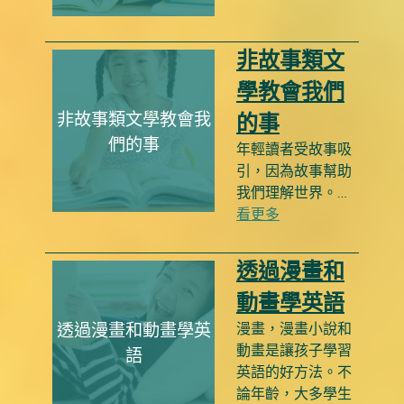
非故事類文
學教會我們
非故事類文學教會我
的事
們的事
年輕讀者受故事吸
引，因為故事幫助
我們理解世界。…
看更多
透過漫畫和
動畫學英語
透過漫畫和動畫學英
漫畫，漫畫小說和
動畫是讓孩子學習
語
英語的好方法。不
論年齡，大多學生