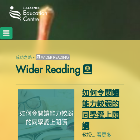
成功之路
»
WIDER READING
Wider Reading
如何令閱讀
能力較弱的
如何令閱讀能力較弱
同學愛上閱
的同學愛上閱讀
讀
教授…
看更多