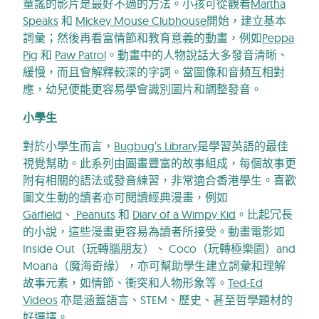
童謠的影片是最好不過的方法。小孩可從觀看
Martha
Speaks
和
Mickey Mouse Clubhouse
開始，建立基本
詞彙；然後再看富情節和教育意義的動畫，例如
Peppa
Pig
和
Paw Patrol
。動畫中的人物說話大多發音清晰、
緩慢，而且會解釋較深的字詞。當圖像和音頻互相對
應，幼兒便能更容易學會識別圖片和調整發音。
小學生
對於小學生而言，
Bugbug’s Library
是學習英語的最佳
視覺幫助。此系列由圖畫豐富的故事組成，每個故事更
附有相關的語法或發音練習，非常適合香港學生。喜歡
圖文生動的讀者亦可閱讀經典漫畫，例如
Garfield
、
Peanuts
和
Diary of a Wimpy Kid
。比起冗長
的小說，這些漫畫更容易為讀者所接受。動畫電影如
Inside Out（玩轉腦朋友）、 Coco（玩轉極樂園）and
Moana（魔海奇緣），亦可幫助學生建立詞彙和理解
故事元素，如情節、衝突和人物形象等。
Ted-Ed
Videos
亦是涵蓋語言、STEM、歷史、甚至哲學題材的
好選擇。