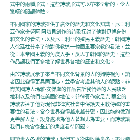
式中的兩種形式。這些詩歌形式可以帶來全新的、令人
驚嘆的閱讀體驗。
不同國家的詩歌提供了廣泛的歷史和文化知識。尼日利
亞作家奇努阿·阿切貝創作的詩歌探討了他對伊博身份
和文化的看法，以及尼日利亞的殖民主義歷史。韓國詩
人徐廷柱分享了他對佛教這一韓國重要宗教的看法，並
從日本帝國主義的角度入手，反思了韓國的歷史。這些
作品讓我們更多地了解世界各地的歷史和文化。
由於詩歌展示了來自不同文化背景的人的獨特視角，讀
者因此變得更具同理心，並學會考慮其他人的觀點。非
裔美國詩人瑪雅·安傑盧的作品告訴我們她的人民缺乏
權利以及他們在美國的地位。菲律賓作家尼克·華金的
詩歌表達了他對現代菲律賓社會中保護天主教傳統的重
要性的看法。當今世界變得越來越分裂，因此能夠做到
更善解人意、設身處地為他人著想尤為重要，而詩歌讓
我們有機會從全新的角度看待問題。
閱讀世界各地的詩歌，我們可以從中收穫良多。不要猶