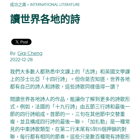
成功之路
»
INTERNATIONAL LITERATURE
讀世界各地的詩
By:
Gigi Cheng
2022-12-28
我們大多數人都熟悉中文課上的「古詩」和英國文學課
上的莎士比亞「十四行詩」。但你是否知道，世界各地
都有自己的詩人和詩歌，這些詩歌同樣值得一讀？
閱讀世界各地詩人的作品，能讓你了解到更多的詩歌形
式。例如，法國的「十九行詩」由五節三行詩和最後一
節的四行詩組成。首節的一、三句在其他節中交替重
複，並且構成四行詩的最後一聯。「加扎勒」是一種常
見的中東詩歌類型，在第二行末尾有5到15個押韻的對
聯，每行都有相同的節奏。這些只是數百種現有詩歌形