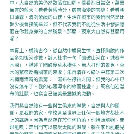
中，大自然的美仍然散落在四周。看看烈日當空，萬里
無雲的藍天；看看黃昏時分，層層漸變的雲絲；看看朝
日薄霧，清冽縈繞的山樓，生活在城市的我們固然是比
較少機會接觸遠郊，但不代表我們不能從生活中發掘隱
匿在你我身旁的自然勝景。那麼，觀察大自然有甚麼用
呢？
事實上，橫跨古今，從自然中觸景生情、直抒胸臆的作
品多如恆河沙數，詩人杜甫一句「國破山河在，城春草
木深」，描述了國破後草木橫生、無人打理的景象，草
木的繁盛反襯國家的衰敗；朱自清在＜綠＞中寫第二次
去梅雨潭時的震驚：「瀑布在襟袖之間；但我的心中已
沒有瀑布了。我的心隨潭水的綠而搖盪。」既寫仙岩瀑
布的壯麗，也寫自己被美景震撼的激動。
我們與自然總有一些與生俱來的聯繫，自然與人的關
係，是我們的家、學校甚至世界上任何一個地方都比不
上的羈絆。因為自然存在於任何角落，你抬頭能觀、閉
眼能嗅；走出門可以感受太陽的溫暖、躲在家也能聽見