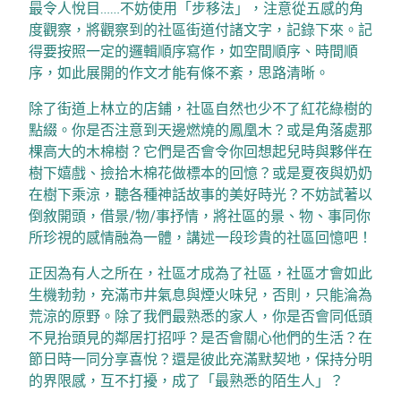
最令人悅目……不妨使用「步移法」，注意從五感的角
度觀察，將觀察到的社區街道付諸文字，記錄下來。記
得要按照一定的邏輯順序寫作，如空間順序、時間順
序，如此展開的作文才能有條不紊，思路清晰。
除了街道上林立的店鋪，社區自然也少不了紅花綠樹的
點綴。你是否注意到天邊燃燒的鳳凰木？或是角落處那
棵高大的木棉樹？它們是否會令你回想起兒時與夥伴在
樹下嬉戲、撿拾木棉花做標本的回憶？或是夏夜與奶奶
在樹下乘涼，聽各種神話故事的美好時光？不妨試著以
倒敘開頭，借景/物/事抒情，將社區的景、物、事同你
所珍視的感情融為一體，講述一段珍貴的社區回憶吧！
正因為有人之所在，社區才成為了社區，社區才會如此
生機勃勃，充滿市井氣息與煙火味兒，否則，只能淪為
荒涼的原野。除了我們最熟悉的家人，你是否會同低頭
不見抬頭見的鄰居打招呼？是否會關心他們的生活？在
節日時一同分享喜悅？還是彼此充滿默契地，保持分明
的界限感，互不打擾，成了「最熟悉的陌生人」？