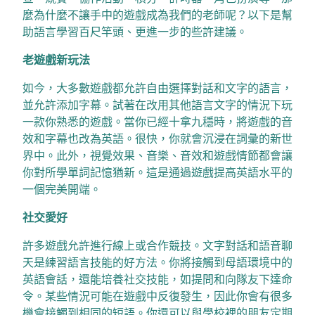
麼為什麼不讓手中的遊戲成為我們的老師呢？以下是幫
助語言學習百尺竿頭、更進一步的些許建議。
老遊戲新玩法
如今，大多數遊戲都允許自由選擇對話和文字的語言，
並允許添加字幕。試著在改用其他語言文字的情況下玩
一款你熟悉的遊戲。當你已經十拿九穩時，將遊戲的音
效和字幕也改為英語。很快，你就會沉浸在詞彙的新世
界中。此外，視覺效果、音樂、音效和遊戲情節都會讓
你對所學單詞記憶猶新。這是通過遊戲提高英語水平的
一個完美開端。
社交愛好
許多遊戲允許進行線上或合作競技。文字對話和語音聊
天是練習語言技能的好方法。你將接觸到母語環境中的
英語會話，還能培養社交技能，如提問和向隊友下達命
令。某些情況可能在遊戲中反復發生，因此你會有很多
機會接觸到相同的短語。你還可以與學校裡的朋友定期