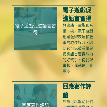
電子遊戲促
進語言習得
電子遊戲促進語言習
與書籍、電影和音
樂一樣，電子遊戲
得
也是藝術表達和敘
事的絕佳媒介，因
此它可以被看做是
提高語言習得能力
的好幫手。從我記
事起，我就是…
看
更多
回應寫作評
語
評語可以幫助我們
回應寫作評語