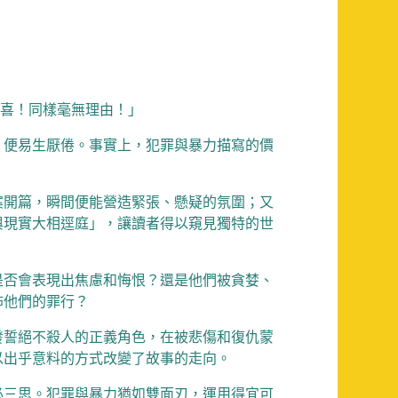
驚喜！同樣毫無理由！」
，便易生厭倦。事實上，犯罪與暴力描寫的價
案開篇，瞬間便能營造緊張、懸疑的氛圍；又
與現實大相逕庭」，讓讀者得以窺見獨特的世
是否會表現出焦慮和悔恨？還是他們被貪婪、
佈他們的罪行？
發誓絕不殺人的正義角色，在被悲傷和復仇蒙
以出乎意料的方式改變了故事的走向。
必三思。犯罪與暴力猶如雙面刃，運用得宜可