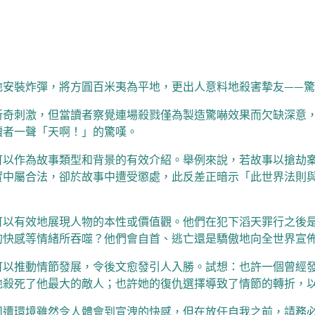
地安裝炸彈，將方圓百米夷為平地，更出人意料地殺害摯友——
新奇刺激，但當讀者察覺連場殺戮僅為製造驚嚇效果而欠缺深意
讀者一聲「天啊！」的驚嘆。
可以作為故事類型和背景的有效介紹。舉例來說，若故事以搶劫
實中屬合法，卻於故事中遭受懲處，此反差正暗示「此世界法則
可以有效地展現人物的本性或價值觀。他們在犯下滔天罪行之後
的快感等情緒所吞噬？他們會自首、逃亡還是驕傲地向全世界宣
可以推動情節發展，令後文愈發引人入勝。試想：也許一個曾經
地殺死了他最大的敵人；也許她的復仇選擇導致了情節的轉折，
周遭環境雖然令人體會到宣洩的快感，但在放任自我之前，請務