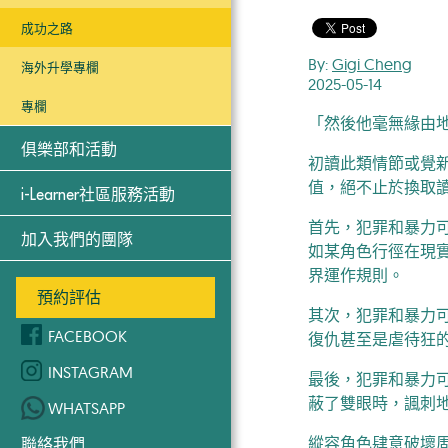
成功之路
By:
Gigi Cheng
海外升學專欄
2025-05-14
專欄
「然後他毫無緣由
俱樂部和活動
初讀此類情節或覺
值，絕不止於換取
i-Learner社區服務活動
首先，犯罪和暴力
加入我們的團隊
如某角色行徑在現
界運作規則。
預約評估
其次，犯罪和暴力
FACEBOOK
復仇甚至是虐待狂
INSTAGRAM
最後，犯罪和暴力
蔽了雙眼時，諷刺
WHATSAPP
縱容角色肆意破壞
聯絡我們