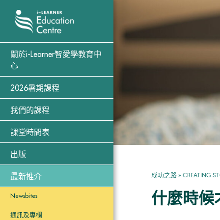
關於i-Learner智愛學教育中
心
2026暑期課程
我們的課程
課堂時間表
出版
成功之路
»
CREATING ST
最新推介
什麼時候
Newsbites
通訊及專欄