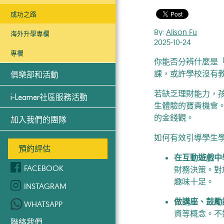
成功之路
By:
Alison Fu
海外升學專欄
2025-10-24
專欄
你能否分辨什麼是
課，或許學校沒有
俱樂部和活動
若缺乏理財能力，
i-Learner社區服務活動
生體驗的寶貴機會
的金錢觀。
加入我們的團隊
如何有效引導學生
預約評估
在互動遊戲中
FACEBOOK
財務決策。對
趣味十足。
INSTAGRAM
做講座、鼓勵
WHATSAPP
資等概念。不
聯絡我們