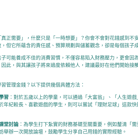
「真正需要」，什麼只是「一時想要」？你會不會對花錢感到不
教，但它所蘊含的責任感、預算規劃與儲蓄觀念，卻是每個孩子
孩子可能養成不佳的消費習慣，不僅容易陷入財務壓力，更會因
。因此，與其讓孩子將來過度依賴他人，建議最好在他們開始接
學習管理金錢？以下提供幾個具體方法：
學習
：對於五歲以上的學童，可以通過「大富翁」、「人生遊戲
於年紀較長、喜歡遊戲的學生，則可以嘗試「理財足球」這款快
課堂討論
：
為學生打下紮實的財務基礎至關重要，例如釐清「需
妨舉辦一次開放論壇，鼓勵學生分享自己用錢的實際經驗。