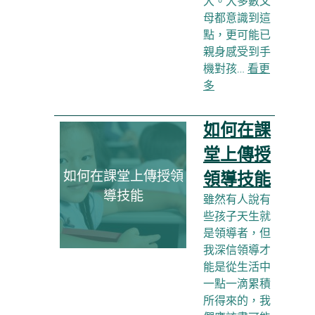
大。大多數父
母都意識到這
點，更可能已
親身感受到手
機對孩…
看更
多
如何在課
堂上傳授
如何在課堂上傳授領
領導技能
導技能
雖然有人說有
些孩子天生就
是領導者，但
我深信領導才
能是從生活中
一點一滴累積
所得來的，我