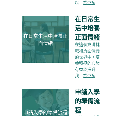
以…
看更多
在日常生
活中培養
在日常生活中培養正
正面情緒
面情緒
在這個充滿挑
戰和負面情緒
的世界中，培
養積極的心態
有益於提升
我…
看更多
申請入學
的準備流
程
申請入學的準備流程