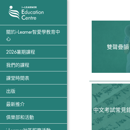
關於i-Learner智愛學教育中
心
雙聲疊韻
2026暑期課程
我們的課程
課堂時間表
出版
最新推介
中文考試常見
俱樂部和活動