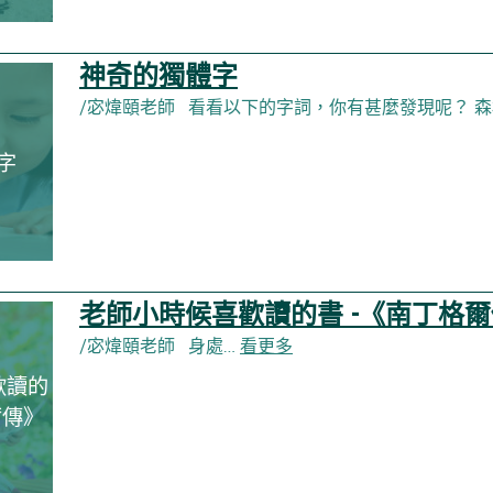
神奇的獨體字
/宓煒頤老師 看看以下的字詞，你有甚麼發現呢？ 森
字
老師小時候喜歡讀的書 -《南丁格
/宓煒頤老師 身處…
看更多
歡讀的
爾傳》