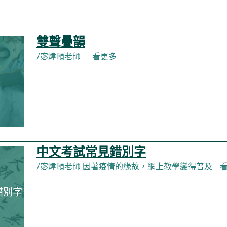
雙聲疊韻
/宓煒頤老師 …
看更多
中文考試常見錯別字
/宓煒頤老師 因著疫情的緣故，網上教學變得普及…
錯別字