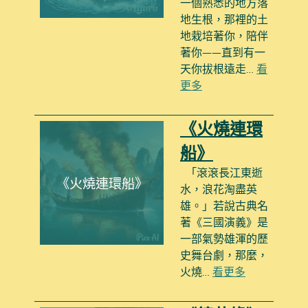
一個熟悉的地方落
地生根，那裡的土
地栽培著你，陪伴
著你——直到有一
天你拔根遠走…
看
更多
《火燒連環
船》
「滾滾長江東逝
《火燒連環船》
水，浪花淘盡英
雄。」若說古典名
著《三國演義》是
一部氣勢雄渾的歷
史舞台劇，那麼，
火燒…
看更多