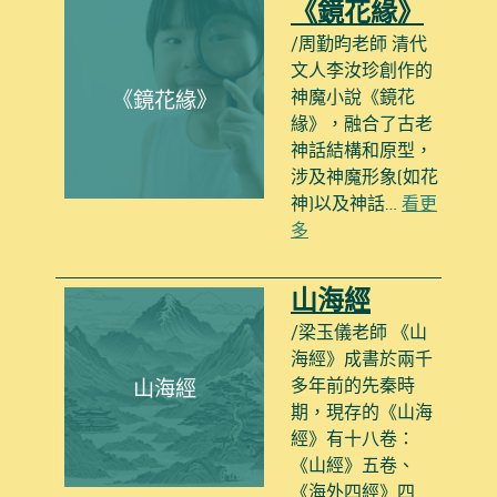
《鏡花緣》
/周勤昀老師 清代
文人李汝珍創作的
神魔小說《鏡花
《鏡花緣》
緣》，融合了古老
神話結構和原型，
涉及神魔形象(如花
神)以及神話…
看更
多
山海經
/梁玉儀老師 《山
海經》成書於兩千
多年前的先秦時
山海經
期，現存的《山海
經》有十八卷：
《山經》五卷、
《海外四經》四