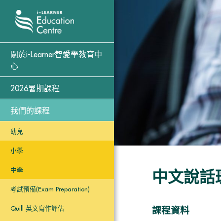
關於i-Learner智愛學教育中
心
2026暑期課程
我們的課程
幼兒
小學
中學
中文說話
考試預備(Exam Preparation)
Quill 英文寫作評估
課程資料