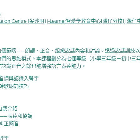
學
cation Centre (尖沙咀)
i-Learner智愛學教育中心(灣仔分校) (灣仔
四個範疇――朗讀、正音、組織說話內容和討論。透過說話訓練
他們的思維模式。本課程劃分為七個等級（小學三年級－初中三
在認識正音之餘也能增強語言表達能力。
音調與認識入聲字
詩歌朗誦技巧
自我介紹
——表達和協調
糾正懶音
近字