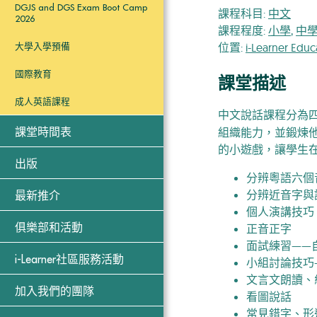
DGJS and DGS Exam Boot Camp
課程科目:
中文
2026
課程程度:
小學
,
中
位置:
i-Learner Edu
大學入學預備
國際教育
課堂描述
成人英語課程
中文說話課程分為
組織能力，並鍛煉
課堂時間表
的小遊戲，讓學生
出版
分辨粵語六個
分辨近音字與
最新推介
個人演講技巧
正音正字
俱樂部和活動
面試練習——
i-Learner社區服務活動
小組討論技巧
文言文朗讀、
加入我們的團隊
看圖說話
常見錯字、形