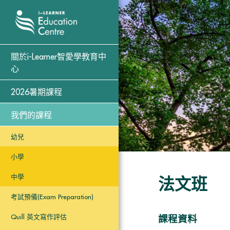
關於i-Learner智愛學教育中
心
2026暑期課程
我們的課程
幼兒
小學
中學
法文班
考試預備(Exam Preparation)
Quill 英文寫作評估
課程資料