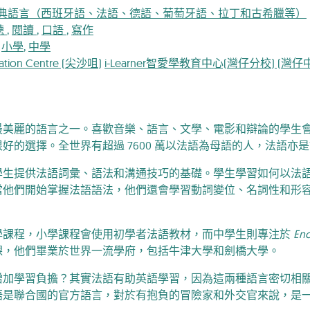
典語言（西班牙語、法語、德語、葡萄牙語、拉丁和古希臘等）
聽
,
閱讀
,
口語
,
寫作
,
小學
,
中學
cation Centre (尖沙咀)
i-Learner智愛學教育中心(灣仔分校) (灣仔
最美麗的語言之一。喜歡音樂、語言、文學、電影和辯論的學生
好的選擇。全世界有超過 7600 萬以法語為母語的人，法語
學生提供法語詞彙、語法和溝通技巧的基礎。學生學習如何以法
當他們開始掌握法語語法，他們還會學習動詞變位、名詞性和形
學課程，小學課程會使用初學者法語教材，而中學生則專注於
Enc
課，他們畢業於世界一流學府，包括牛津大學和劍橋大學。
增加學習負擔？其實法語有助英語學習，因為這兩種語言密切相
語是聯合國的官方語言，對於有抱負的冒險家和外交官來說，是