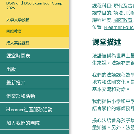
DGJS and DGS Exam Boot Camp
課程科目:
現代及古
2026
課堂目的:
語法
,
聆
課程程度:
國際教育
大學入學預備
位置:
i-Learner Edu
國際教育
課堂描述
成人英語課程
法語被稱為世界上
課堂時間表
生來說，法語亦是很
出版
我們的法語課程為
地方和法國文化。
最新推介
基本交流和對話。
俱樂部和活動
我們提供小學和中
語言學位的導師授
i-Learner社區服務活動
擔心法語會為孩子
加入我們的團隊
彙知識。另外，法