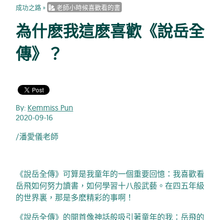
成功之路
»
老師小時候喜歡看的書
為什麽我這麽喜歡《說岳全
傳》？
By:
Kemmiss Pun
2020-09-16
/潘愛儀老師
《說岳全傳》可算是我童年的一個重要回憶：我喜歡看
岳飛如何努力讀書，如何學習十八般武藝。在四五年級
的世界裏，那是多麽精彩的事啊！
《說岳全傳》的開首像神話般吸引著童年的我：岳飛的