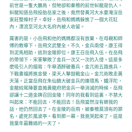
前世是一隻大鵬鳥，但
牠卻和秦檜的前世虯龍是仇人。
虯龍知道岳飛投胎岳家之後，竟然發黃河大水要淹沒岳
家莊整條村子。幸好，岳飛和媽媽躲進了一個大花缸
內，漂流至河北大名府內被人收留。
厲害的是，小岳飛和他的媽媽都沒有放棄，在母親和師
傅的教導下，岳飛文武雙全。不久，金兵南侵，康王得
到泥馬相助，逃到金陵即位。康王召岳飛入伍。在岳飛
的帶領下，宋軍擊敗了金兵一次又一次的入侵。這是多
麽吸引人的描寫：牛皋酒醉破番兵，金兀術五路進兵，
下戰書福將進金營，梁天人擊鼓戰金山，金兀術敗走黃
天蕩。正當岳飛在朱仙鎮大破金兵的連環馬，
鐵浮陀，
金龍絞尾陣要直搗黃龍府把金兵一舉消滅的時候，岳飛
卻讓十二道金牌召回金陵！同年的我看到這裏，不禁大
叫起來：不能回去，不能回去！岳飛當然沒有聼我的
話，他仍然回去了。在金陵的岳飛，被秦檜莫須有的罪
名，處死於風波亭。看到那一幕，我竟哭起來了，這是
我童年最難過的一天了。